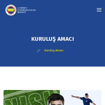
KURULUŞ AMACI
>
Kuruluş Amacı